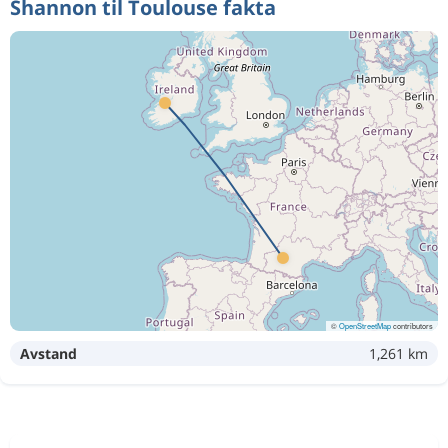
Shannon til Toulouse fakta
©
OpenStreetMap
contributors
Avstand
1,261 km