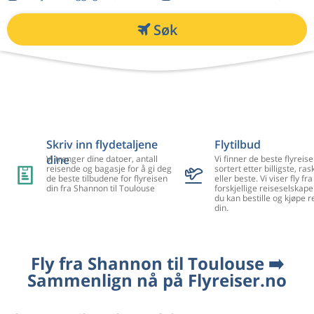
Søk
Skriv inn flydetaljene
Flytilbud
dine
Vi trenger dine datoer, antall
Vi finner de beste flyreise
reisende og bagasje for å gi deg
sortert etter billigste, ra
de beste tilbudene for flyreisen
eller beste. Vi viser fly f
din fra Shannon til Toulouse
forskjellige reiseselskape
du kan bestille og kjøpe r
din.
Fly fra Shannon til Toulouse ➡️
Sammenlign nå på Flyreiser.no