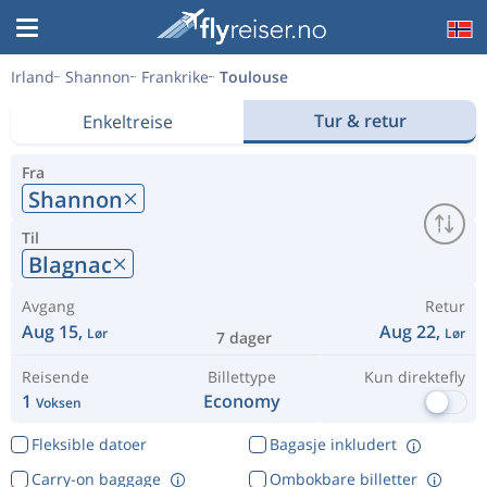
Irland
Shannon
Frankrike
Toulouse
Tur & retur
Enkeltreise
Fra
Shannon
Til
Blagnac
Avgang
Retur
Aug 15,
Aug 22,
Lør
Lør
7 dager
Reisende
Billettype
Kun direktefly
1
Economy
Voksen
Fleksible datoer
Bagasje inkludert
Carry-on baggage
Ombokbare billetter