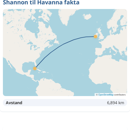
Shannon til Havanna fakta
©
OpenStreetMap
contributors
Avstand
6,894 km