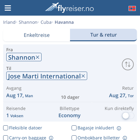
Irland
Shannon
Cuba
Havanna
Tur & retur
Enkeltreise
Fra
Shannon
Til
Jose Marti International
Avgang
Retur
Aug 17,
Aug 27,
Man
Tor
10 dager
Reisende
Billettype
Kun direktefly
1
Economy
Voksen
Fleksible datoer
Bagasje inkludert
Carry-on baggage
Ombokbare billetter