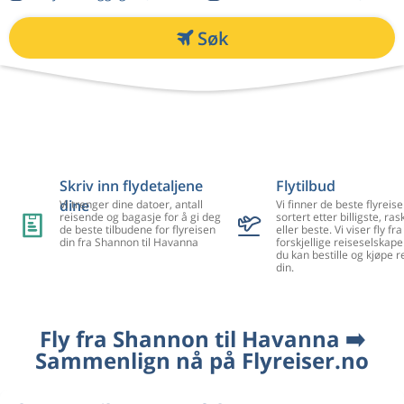
Søk
Skriv inn flydetaljene
Flytilbud
dine
Vi trenger dine datoer, antall
Vi finner de beste flyreise
reisende og bagasje for å gi deg
sortert etter billigste, ra
de beste tilbudene for flyreisen
eller beste. Vi viser fly f
din fra Shannon til Havanna
forskjellige reiseselskape
du kan bestille og kjøpe r
din.
Fly fra Shannon til Havanna ➡️
Sammenlign nå på Flyreiser.no