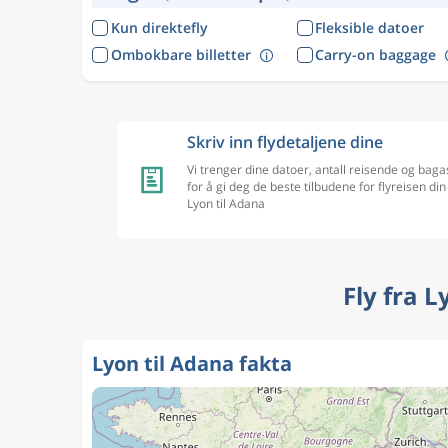
Kun direktefly
Fleksible datoer
Ombokbare billetter
Carry-on baggage
Skriv inn flydetaljene dine
Vi trenger dine datoer, antall reisende og baga
for å gi deg de beste tilbudene for flyreisen din
Lyon til Adana
Fly fra 
Lyon til Adana fakta