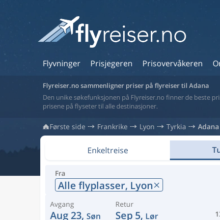
Flyvninger
Prisjegeren
Prisovervåkeren
O
Flyreiser.no sammenligner priser på flyreiser til Adana
Den unike søkefunksjonen på Flyreiser.no finner de beste prise
prisene på flyseter til alle destinasjoner.
Første side
Frankrike
Lyon
Tyrkia
Adana
Tu
Enkeltreise
Fra
Alle flyplasser,
Lyon
Avgang
Retur
Aug 23,
Sep 5,
1
Søn
Lør