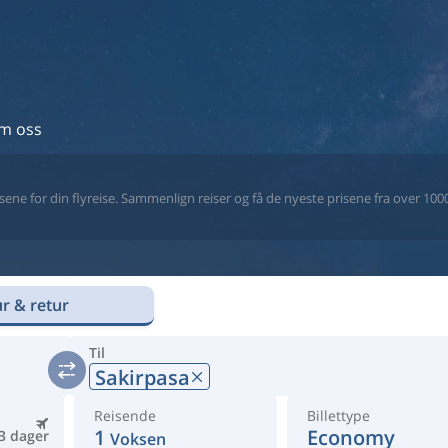
m oss
ne for din flyreise. Sammenlign reiser og få de nyeste prisene fra over 1000 
r & retur
Til
Sakirpasa
Reisende
Billettype
1
Economy
3 dager
Voksen