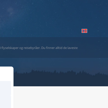
flyselskaper og reisebyråer. Du finner alltid de laveste