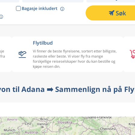
Bagasje inkludert
Søk
Flytilbud
sje
Vi finner de beste flyreisene, sortert etter billigste,
 fra
raskeste eller beste. Vi viser fly fra mange
forskjellige reiseselskaper hvor du kan bestille og
kjøpe reisen din.
Lyon til Adana ➡️ Sammenlign nå på Fly