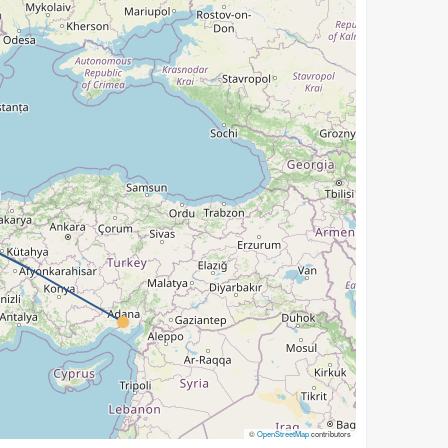
©
OpenStreetMap
contributors