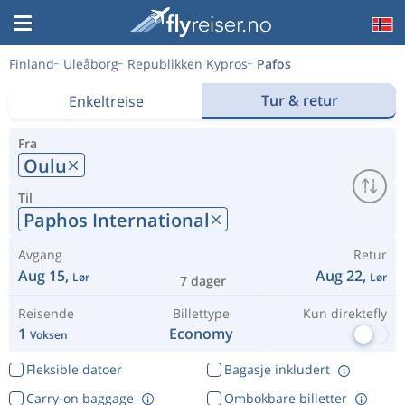
Finland
Uleåborg
Republikken Kypros
Pafos
Tur & retur
Enkeltreise
Fra
Oulu
Til
Paphos International
Avgang
Retur
Aug 15,
Aug 22,
Lør
Lør
7 dager
Reisende
Billettype
Kun direktefly
1
Economy
Voksen
Fleksible datoer
Bagasje inkludert
Carry-on baggage
Ombokbare billetter