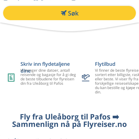
Søk
Skriv inn flydetaljene
Flytilbud
dine
Vi trenger dine datoer, antall
Vi finner de beste flyreise
reisende og bagasje for å gi deg
sortert etter billigste, ra
de beste tilbudene for flyreisen
eller beste. Vi viser fly f
din fra Uleåborg til Pafos
forskjellige reiseselskape
du kan bestille og kjøpe r
din.
Fly fra Uleåborg til Pafos ➡️
Sammenlign nå på Flyreiser.no