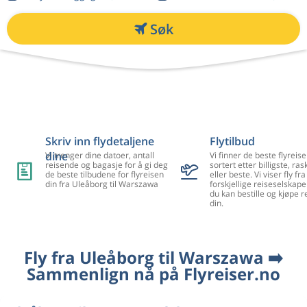
Søk
Skriv inn flydetaljene
Flytilbud
dine
Vi trenger dine datoer, antall
Vi finner de beste flyreise
reisende og bagasje for å gi deg
sortert etter billigste, ra
de beste tilbudene for flyreisen
eller beste. Vi viser fly f
din fra Uleåborg til Warszawa
forskjellige reiseselskape
du kan bestille og kjøpe r
din.
Fly fra Uleåborg til Warszawa ➡️
Sammenlign nå på Flyreiser.no