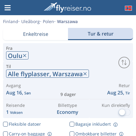
Finland
Uleåborg
Polen
Warszawa
Tur & retur
Enkeltreise
Fra
Oulu
Til
Alle flyplasser,
Warszawa
Avgang
Retur
Aug 16,
Aug 25,
Søn
Tir
9 dager
Reisende
Billettype
Kun direktefly
1
Economy
Voksen
Fleksible datoer
Bagasje inkludert
Carry-on baggage
Ombokbare billetter