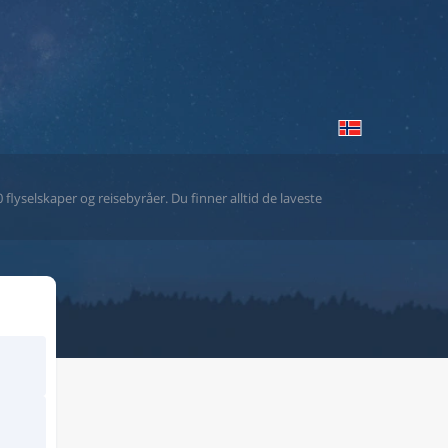
flyselskaper og reisebyråer. Du finner alltid de laveste