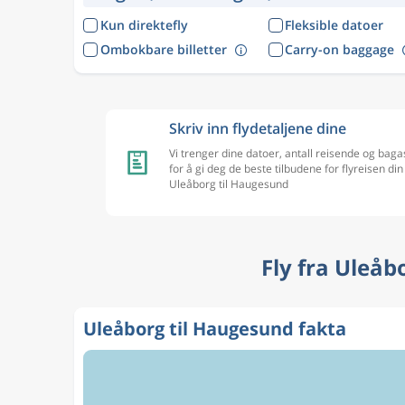
Kun direktefly
Fleksible datoer
Ombokbare billetter
Carry-on baggage
Skriv inn flydetaljene dine
Vi trenger dine datoer, antall reisende og baga
for å gi deg de beste tilbudene for flyreisen din
Uleåborg til Haugesund
Fly fra Uleåb
Uleåborg til Haugesund fakta