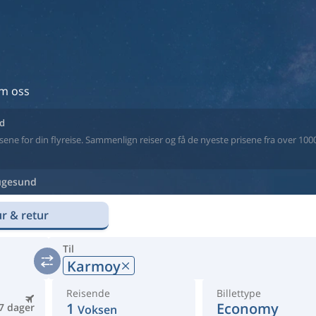
m oss
nd
ne for din flyreise. Sammenlign reiser og få de nyeste prisene fra over 1000 
gesund
r & retur
Til
Karmoy
Reisende
Billettype
1
Economy
7 dager
Voksen