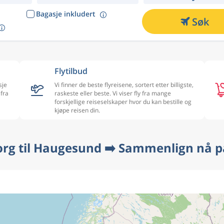
Bagasje inkludert
Søk
Flytilbud
sje
Vi finner de beste flyreisene, sortert etter billigste,
 fra
raskeste eller beste. Vi viser fly fra mange
forskjellige reiseselskaper hvor du kan bestille og
kjøpe reisen din.
org til Haugesund ➡️ Sammenlign nå p