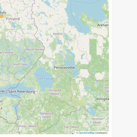
©
OpenStreetMap
contributors