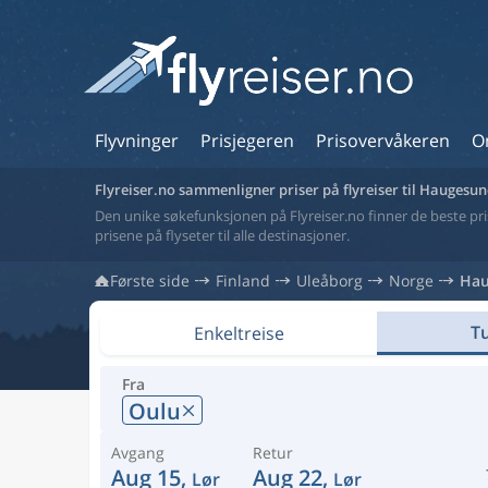
Flyvninger
Prisjegeren
Prisovervåkeren
O
Flyreiser.no sammenligner priser på flyreiser til Haugesu
Den unike søkefunksjonen på Flyreiser.no finner de beste prise
prisene på flyseter til alle destinasjoner.
Første side
Finland
Uleåborg
Norge
Hau
Tu
Enkeltreise
Fra
Oulu
Avgang
Retur
Aug 15,
Aug 22,
Lør
Lør