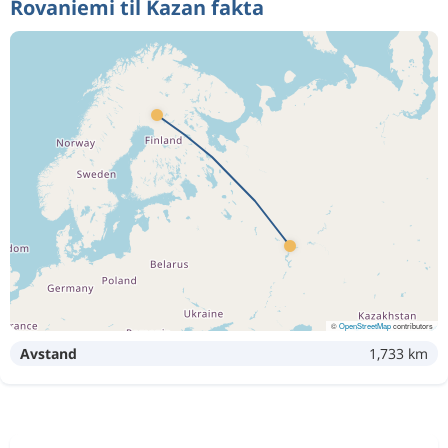
Rovaniemi til Kazan fakta
©
OpenStreetMap
contributors
Avstand
1,733 km