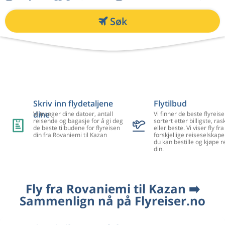
Søk
Skriv inn flydetaljene
Flytilbud
dine
Vi trenger dine datoer, antall
Vi finner de beste flyreise
reisende og bagasje for å gi deg
sortert etter billigste, ra
de beste tilbudene for flyreisen
eller beste. Vi viser fly f
din fra Rovaniemi til Kazan
forskjellige reiseselskape
du kan bestille og kjøpe r
din.
Fly fra Rovaniemi til Kazan ➡️
Sammenlign nå på Flyreiser.no