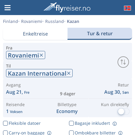
Finland
Rovaniemi
Russland
Kazan
Tur & retur
Enkeltreise
Fra
Rovaniemi
Til
Kazan International
Avgang
Retur
Aug 21,
Aug 30,
Fre
Søn
9 dager
Reisende
Billettype
Kun direktefly
1
Economy
Voksen
Fleksible datoer
Bagasje inkludert
Carry-on baggage
Ombokbare billetter