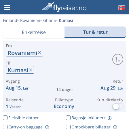
Finland
Rovaniemi
Ghana
Kumasi
Tur & retur
Enkeltreise
Fra
Rovaniemi
Til
Kumasi
Avgang
Retur
Aug 15,
Aug 29,
Lør
Lør
14 dager
Reisende
Billettype
Kun direktefly
1
Economy
Voksen
Fleksible datoer
Bagasje inkludert
Carry-on baggage
Ombokbare billetter