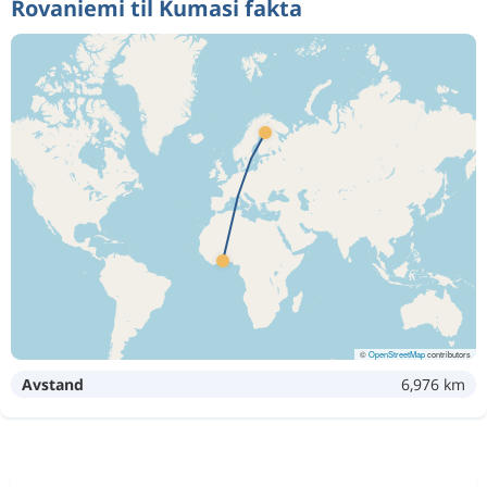
Rovaniemi til Kumasi fakta
©
OpenStreetMap
contributors
Avstand
6,976 km