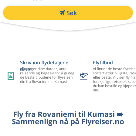
Søk
Skriv inn flydetaljene
Flytilbud
dine
Vi trenger dine datoer, antall
Vi finner de beste flyreise
reisende og bagasje for å gi deg
sortert etter billigste, ra
de beste tilbudene for flyreisen
eller beste. Vi viser fly f
din fra Rovaniemi til Kumasi
forskjellige reiseselskape
du kan bestille og kjøpe r
din.
Fly fra Rovaniemi til Kumasi ➡️
Sammenlign nå på Flyreiser.no