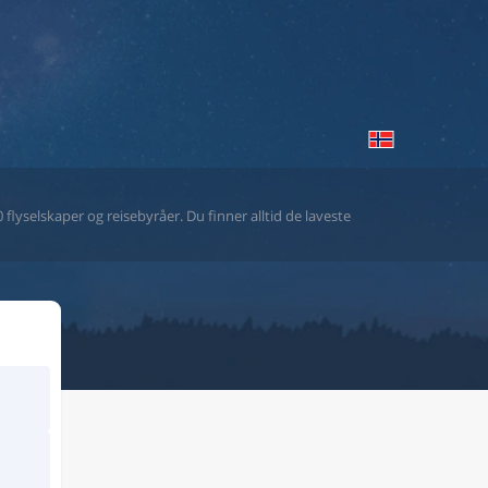
flyselskaper og reisebyråer. Du finner alltid de laveste