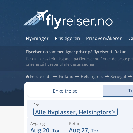
Flyvninger
Prisjegeren
Prisovervåkeren
O
Flyreiser.no sammenligner priser på flyreiser til Dakar
Den unike søkefunksjonen på Flyreiser.no finner de beste prise
prisene på flyseter til alle destinasjoner.
Første side
Finland
Helsingfors
Senegal
Tu
Enkeltreise
Fra
Alle flyplasser,
Helsingfors
Avgang
Retur
Aug 20,
Aug 27,
Tor
Tor