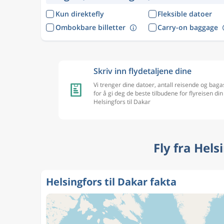
Kun direktefly
Fleksible datoer
Ombokbare billetter
Carry-on baggage
Skriv inn flydetaljene dine
Vi trenger dine datoer, antall reisende og baga
for å gi deg de beste tilbudene for flyreisen din
Helsingfors til Dakar
Fly fra Hel
Helsingfors til Dakar fakta