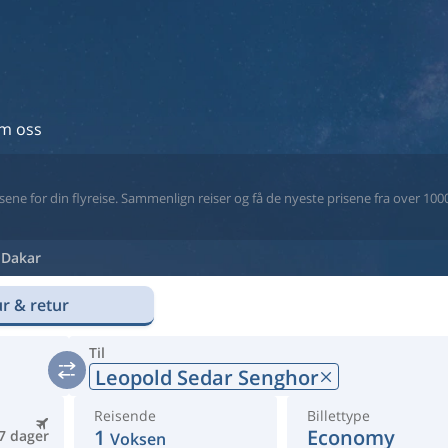
m oss
ne for din flyreise. Sammenlign reiser og få de nyeste prisene fra over 1000 
Dakar
r & retur
Til
Leopold Sedar Senghor
Reisende
Billettype
1
Economy
7 dager
Voksen