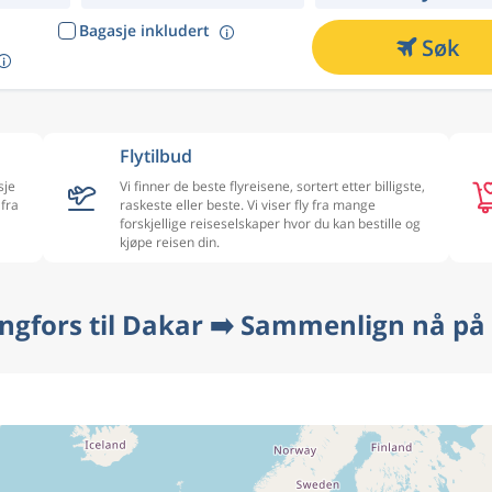
Bagasje inkludert
Søk
Flytilbud
sje
Vi finner de beste flyreisene, sortert etter billigste,
 fra
raskeste eller beste. Vi viser fly fra mange
forskjellige reiseselskaper hvor du kan bestille og
kjøpe reisen din.
singfors til Dakar ➡️ Sammenlign nå på 