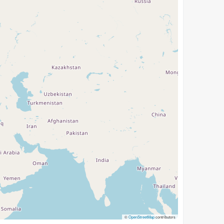
©
OpenStreetMap
contributors