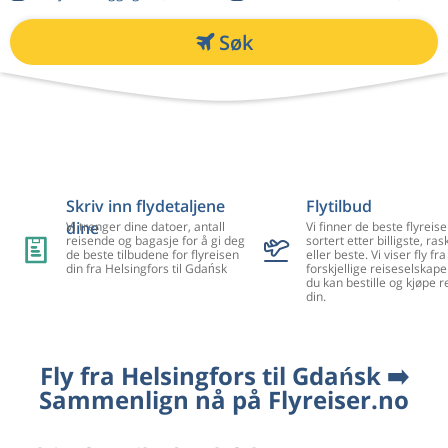
Søk
Skriv inn flydetaljene
Flytilbud
dine
Vi trenger dine datoer, antall
Vi finner de beste flyreise
reisende og bagasje for å gi deg
sortert etter billigste, ra
de beste tilbudene for flyreisen
eller beste. Vi viser fly f
din fra Helsingfors til Gdańsk
forskjellige reiseselskape
du kan bestille og kjøpe r
din.
Fly fra Helsingfors til Gdańsk ➡️
Sammenlign nå på Flyreiser.no