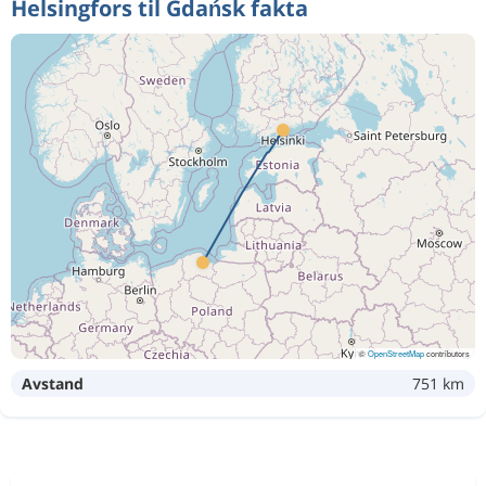
Helsingfors til Gdańsk fakta
©
OpenStreetMap
contributors
Avstand
751 km