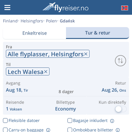
Finland
Helsingfors
Polen
Gdańsk
Tur & retur
Enkeltreise
Fra
Alle flyplasser,
Helsingfors
Til
Lech Walesa
Avgang
Retur
Aug 18,
Aug 26,
Tir
Ons
8 dager
Reisende
Billettype
Kun direktefly
1
Economy
Voksen
Fleksible datoer
Bagasje inkludert
Carry-on baggage
Ombokbare billetter