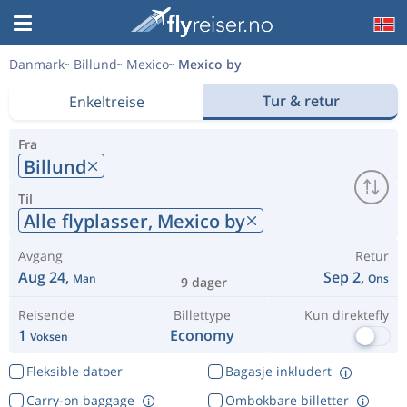
Danmark
Billund
Mexico
Mexico by
Tur & retur
Enkeltreise
Fra
Billund
Til
Alle flyplasser,
Mexico by
Avgang
Retur
Aug 24,
Sep 2,
Man
Ons
9 dager
Reisende
Billettype
Kun direktefly
1
Economy
Voksen
Fleksible datoer
Bagasje inkludert
Carry-on baggage
Ombokbare billetter