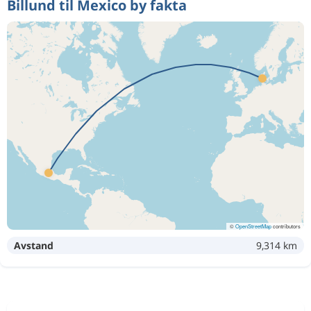
Billund til Mexico by fakta
©
OpenStreetMap
contributors
Avstand
9,314 km