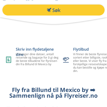
Søk
Skriv inn flydetaljene
Flytilbud
dine
Vi trenger dine datoer, antall
Vi finner de beste flyreise
reisende og bagasje for å gi deg
sortert etter billigste, ra
de beste tilbudene for flyreisen
eller beste. Vi viser fly f
din fra Billund til Mexico by
forskjellige reiseselskape
du kan bestille og kjøpe r
din.
Fly fra Billund til Mexico by ➡️
Sammenlign nå på Flyreiser.no