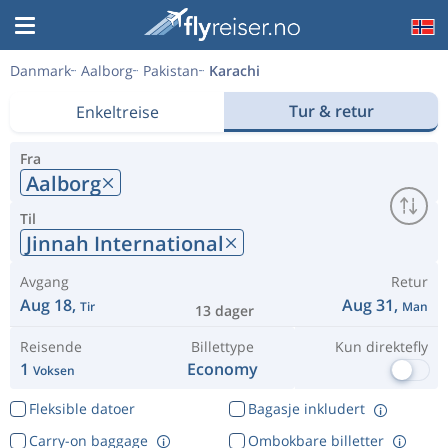
Danmark
Aalborg
Pakistan
Karachi
Tur & retur
Enkeltreise
Fra
Aalborg
Til
Jinnah International
Avgang
Retur
Aug 18,
Aug 31,
Tir
Man
13 dager
Reisende
Billettype
Kun direktefly
1
Economy
Voksen
Fleksible datoer
Bagasje inkludert
Carry-on baggage
Ombokbare billetter