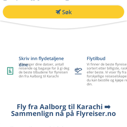
Søk
Skriv inn flydetaljene
Flytilbud
dine
Vi trenger dine datoer, antall
Vi finner de beste flyreise
reisende og bagasje for å gi deg
sortert etter billigste, ra
de beste tilbudene for flyreisen
eller beste. Vi viser fly f
din fra Aalborg til Karachi
forskjellige reiseselskape
du kan bestille og kjøpe r
din.
Fly fra Aalborg til Karachi ➡️
Sammenlign nå på Flyreiser.no