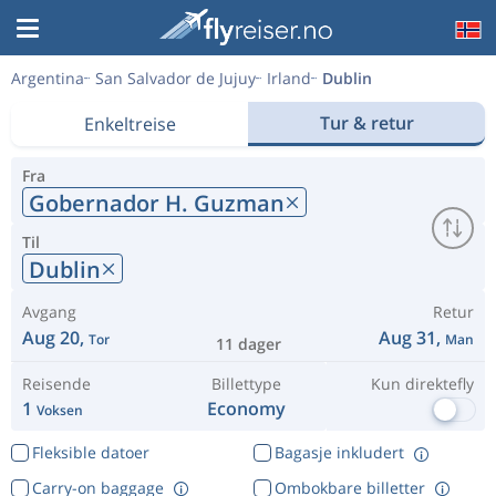
Argentina
San Salvador de Jujuy
Irland
Dublin
Tur & retur
Enkeltreise
Fra
Gobernador H. Guzman
Til
Dublin
Avgang
Retur
Aug 20,
Aug 31,
Tor
Man
11 dager
Reisende
Billettype
Kun direktefly
1
Economy
Voksen
Fleksible datoer
Bagasje inkludert
Carry-on baggage
Ombokbare billetter