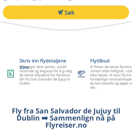
Søk
Skriv inn flydetaljene
Flytilbud
dine
Vi trenger dine datoer, antall
Vi finner de beste flyreise
reisende og bagasje for å gi deg
sortert etter billigste, ra
de beste tilbudene for flyreisen
eller beste. Vi viser fly f
din fra San Salvador de Jujuy til
forskjellige reiseselskape
Dublin
du kan bestille og kjøpe r
din.
Fly fra San Salvador de Jujuy til
Dublin ➡️ Sammenlign nå på
Flyreiser.no