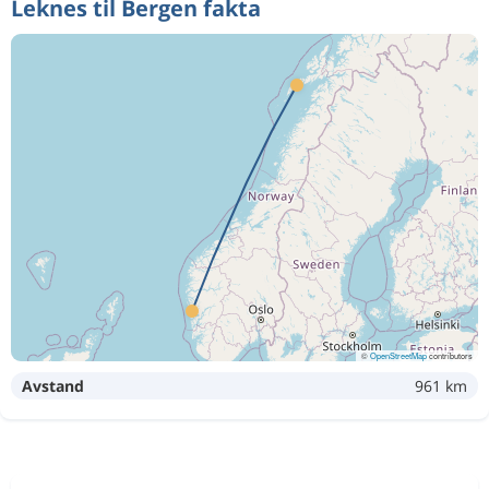
Leknes til Bergen fakta
©
OpenStreetMap
contributors
Avstand
961 km