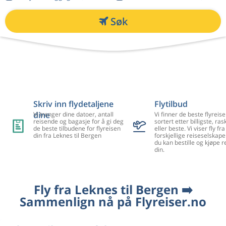
Søk
Skriv inn flydetaljene
Flytilbud
dine
Vi trenger dine datoer, antall
Vi finner de beste flyreise
reisende og bagasje for å gi deg
sortert etter billigste, ra
de beste tilbudene for flyreisen
eller beste. Vi viser fly f
din fra Leknes til Bergen
forskjellige reiseselskape
du kan bestille og kjøpe r
din.
Fly fra Leknes til Bergen ➡️
Sammenlign nå på Flyreiser.no