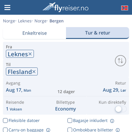
Norge
Leknes
Norge
Bergen
Tur & retur
Enkeltreise
Fra
Leknes
Til
Flesland
Avgang
Retur
Aug 17,
Aug 29,
Man
Lør
12 dager
Reisende
Billettype
Kun direktefly
1
Economy
Voksen
Fleksible datoer
Bagasje inkludert
Carry-on baggage
Ombokbare billetter