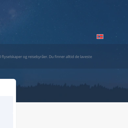
flyselskaper og reisebyråer. Du finner alltid de laveste