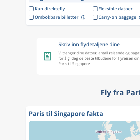
Kun direktefly
Fleksible datoer
Ombokbare billetter
Carry-on baggage
Skriv inn flydetaljene dine
Vi trenger dine datoer, antall reisende og baga
for å gi deg de beste tilbudene for flyreisen din
Paris til Singapore
Fly fra Pa
Paris til Singapore fakta