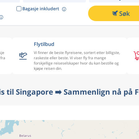
Bagasje inkludert
Søk
Flytilbud
sje
Vi finner de beste flyreisene, sortert etter billigste,
 fra
raskeste eller beste. Vi viser fly fra mange
forskjellige reiseselskaper hvor du kan bestille og
kjøpe reisen din.
ris til Singapore ➡️ Sammenlign nå på F