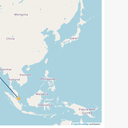
©
OpenStreetMap
contributors