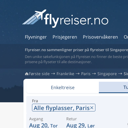
Flyvninger
Prisjegeren
Prisovervåkeren
O
Flyreiser.no sammenligner priser på flyreiser til Singapore
Den unike søkefunksjonen på Flyreiser.no finner de beste prise
prisene på flyseter til alle destinasjoner.
Første side
Frankrike
Paris
Singapore
S
Tu
Enkeltreise
Fra
Alle flyplasser,
Paris
Avgang
Retur
Aug 20,
Aug 29,
Tor
Lør