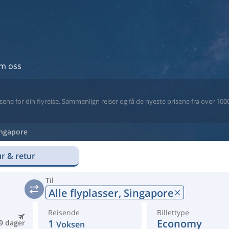
m oss
ne for din flyreise. Sammenlign reiser og få de nyeste prisene fra over 1000 
ingapore
r & retur
Til
Alle flyplasser,
Singapore
Reisende
Billettype
1
Economy
9 dager
Voksen